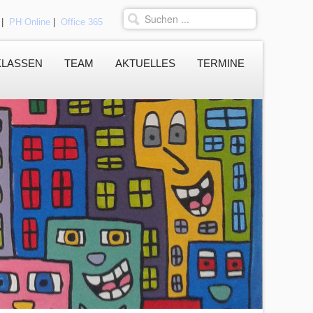
|
PH Online
|
Office 365
KLASSEN
TEAM
AKTUELLES
TERMINE