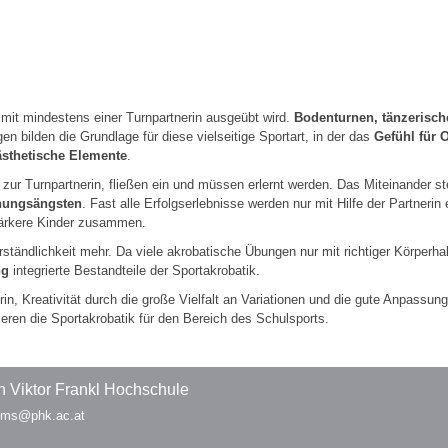
rn mit mindestens einer Turnpartnerin ausgeübt wird.
Bodenturnen, tänzerisch
n bilden die Grundlage für diese vielseitige Sportart, in der das
Gefühl für 
ästhetische Elemente
.
zur Turnpartnerin, fließen ein und müssen erlernt werden. Das Miteinander ste
hungsängsten
. Fast alle Erfolgserlebnisse werden nur mit Hilfe der Partnerin 
tärkere Kinder zusammen.
tändlichkeit mehr. Da viele akrobatische Übungen nur mit richtiger Körperha
ng
integrierte Bestandteile der Sportakrobatik.
n, Kreativität durch die große Vielfalt an Variationen und die gute Anpassung
eren die Sportakrobatik für den Bereich des Schulsports.
 Viktor Frankl Hochschule
 pms@phk.ac.at