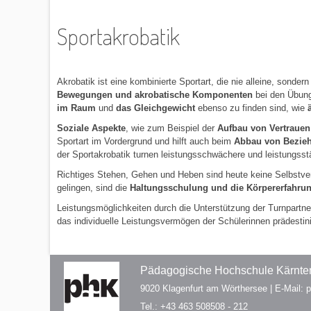
Sportakrobatik
Akrobatik ist eine kombinierte Sportart, die nie alleine, sonde
Bewegungen und akrobatische Komponenten
bei den Übunge
im Raum
und
das Gleichgewicht
ebenso zu finden sind, wie
Soziale Aspekte
, wie zum Beispiel der
Aufbau von Vertrauen
Sportart im Vordergrund und hilft auch beim
Abbau von Bezie
der Sportakrobatik turnen leistungsschwächere und leistungss
Richtiges Stehen, Gehen und Heben sind heute keine Selbstvers
gelingen, sind die
Haltungsschulung und die Körpererfahru
Leistungsmöglichkeiten durch die Unterstützung der Turnpartneri
das individuelle Leistungsvermögen der Schülerinnen prädestini
Pädagogische Hochschule Kärnten
9020 Klagenfurt am Wörthersee | E-Mail:
Tel.: +43 463 508508 - 212