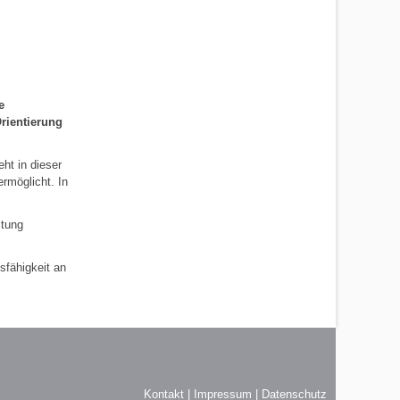
e
Orientierung
ht in dieser
ermöglicht. In
ltung
sfähigkeit an
Kontakt
|
Impressum
|
Datenschutz