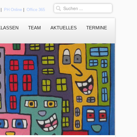
|
PH Online
|
Office 365
KLASSEN
TEAM
AKTUELLES
TERMINE