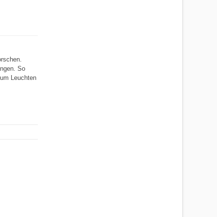
orschen.
angen. So
 zum Leuchten