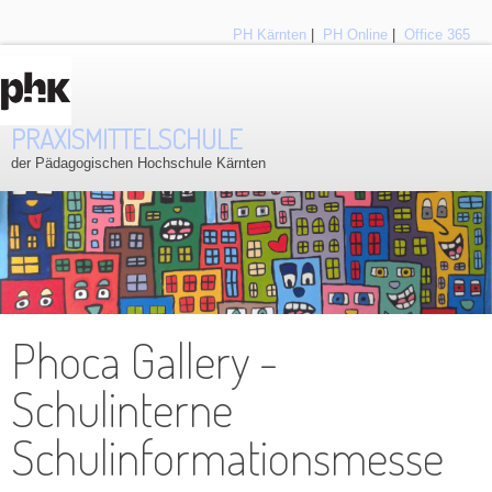
PH Kärnten
|
PH Online
|
Office 365
PRAXISMITTELSCHULE
der Pädagogischen Hochschule Kärnten
Phoca Gallery -
Schulinterne
Schulinformationsmesse