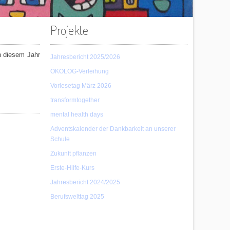
Projekte
n diesem Jahr
Jahresbericht 2025/2026
ÖKOLOG-Verleihung
Vorlesetag März 2026
transformtogether
mental health days
Adventskalender der Dankbarkeit an unserer
Schule
Zukunft pflanzen
Erste-Hilfe-Kurs
Jahresbericht 2024/2025
Berufswelttag 2025