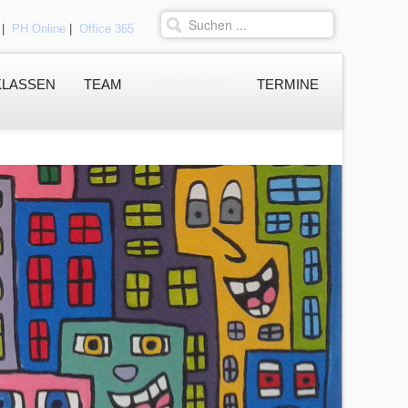
|
PH Online
|
Office 365
KLASSEN
TEAM
AKTUELLES
TERMINE